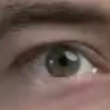
モーリッツ・リール（Moritz Riehl）
(
ドイツ弁護士、ドイツ労